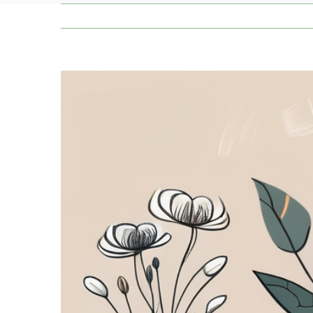
Zeige
grösseres
Bild