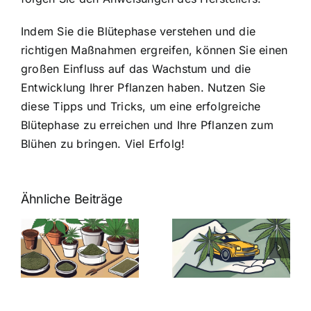
Indem Sie die Blütephase verstehen und die
richtigen Maßnahmen ergreifen, können Sie einen
großen Einfluss auf das Wachstum und die
Entwicklung Ihrer Pflanzen haben. Nutzen Sie
diese Tipps und Tricks, um eine erfolgreiche
Blütephase zu erreichen und Ihre Pflanzen zum
Blühen zu bringen. Viel Erfolg!
Ähnliche Beiträge
Neue THC-
Grenzwert-
Cannabis
men
Regelung:
Samen
:
Was Sie über
kaufen: Alles
Cannabis und
was Sie
e
Autofahren
wissen sollten
wissen