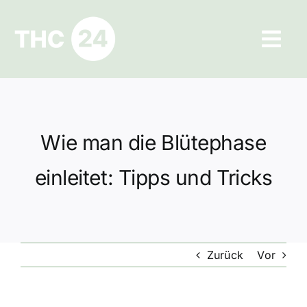
Zum
Inhalt
Tog
springen
Navi
Ratgeber
Hilfe und Kontakt
Wie man die Blütephase
Datenschutz
einleitet: Tipps und Tricks
Impressum
Zurück
Vor