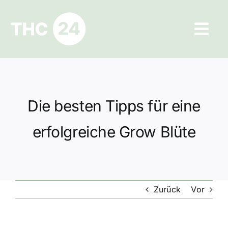
Zum
Inhalt
Tog
springen
Navi
Ratgeber
Hilfe und Kontakt
Die besten Tipps für eine
Datenschutz
erfolgreiche Grow Blüte
Impressum
Zurück
Vor