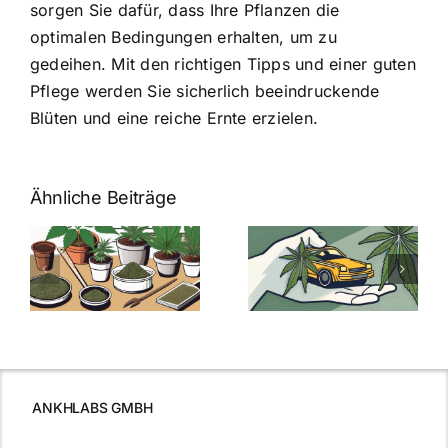
sorgen Sie dafür, dass Ihre Pflanzen die
optimalen Bedingungen erhalten, um zu
gedeihen. Mit den richtigen Tipps und einer guten
Pflege werden Sie sicherlich beeindruckende
Blüten und eine reiche Ernte erzielen.
Ähnliche Beiträge
Neue THC-
Grenzwert-
Cannabis
men
Regelung:
Samen
:
Was Sie über
kaufen: Alles
Cannabis und
was Sie
e
Autofahren
wissen sollten
wissen
müssen
ANKHLABS GMBH