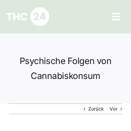
Zum
Inhalt
Tog
springen
Navi
Ratgeber
Hilfe und Kontakt
Psychische Folgen von
Datenschutz
Cannabiskonsum
Impressum
Zurück
Vor