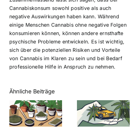
Cannabiskonsum sowohl positive als auch
negative Auswirkungen haben kann. Während
einige Menschen Cannabis ohne negative Folgen
konsumieren können, können andere ernsthafte
psychische Probleme entwickeln. Es ist wichtig,
sich über die potenziellen Risiken und Vorteile
von Cannabis im Klaren zu sein und bei Bedarf
professionelle Hilfe in Anspruch zu nehmen.
Ähnliche Beiträge
Neue THC-
Grenzwert-
Cannabis
men
Regelung:
Samen
:
Was Sie über
kaufen: Alles
Cannabis und
was Sie
e
Autofahren
wissen sollten
wissen