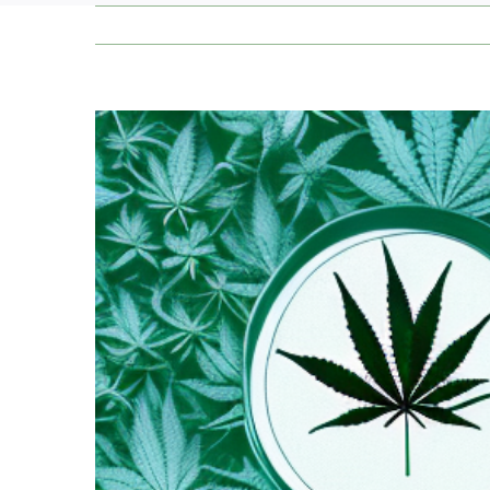
Zeige
grösseres
Bild