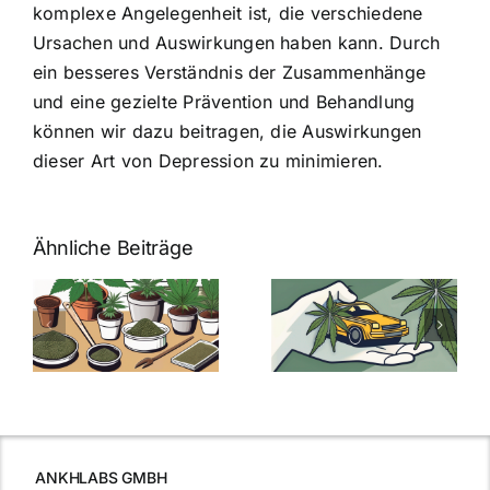
komplexe Angelegenheit ist, die verschiedene
Ursachen und Auswirkungen haben kann. Durch
ein besseres Verständnis der Zusammenhänge
und eine gezielte Prävention und Behandlung
können wir dazu beitragen, die Auswirkungen
dieser Art von Depression zu minimieren.
Ähnliche Beiträge
Neue THC-
Grenzwert-
Cannabis
men
Regelung:
Samen
:
Was Sie über
kaufen: Alles
Cannabis und
was Sie
e
Autofahren
wissen sollten
wissen
müssen
ANKHLABS GMBH