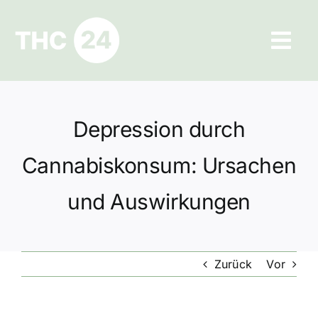
Zum
Inhalt
Tog
springen
Navi
Ratgeber
Depression durch
Hilfe und Kontakt
Cannabiskonsum: Ursachen
Datenschutz
und Auswirkungen
Impressum
Zurück
Vor