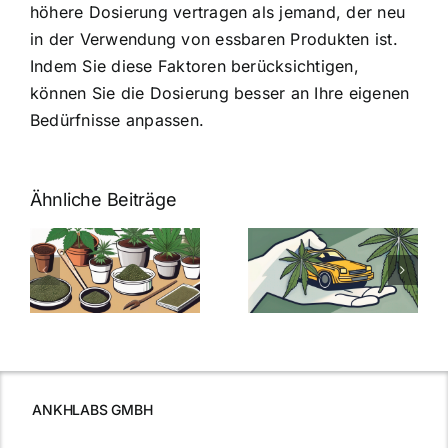
höhere Dosierung vertragen als jemand, der neu
in der Verwendung von essbaren Produkten ist.
Indem Sie diese Faktoren berücksichtigen,
können Sie die Dosierung besser an Ihre eigenen
Bedürfnisse anpassen.
Ähnliche Beiträge
Neue THC-
Grenzwert-
Cannabis
men
Regelung:
Samen
:
Was Sie über
kaufen: Alles
Cannabis und
was Sie
e
Autofahren
wissen sollten
wissen
müssen
ANKHLABS GMBH