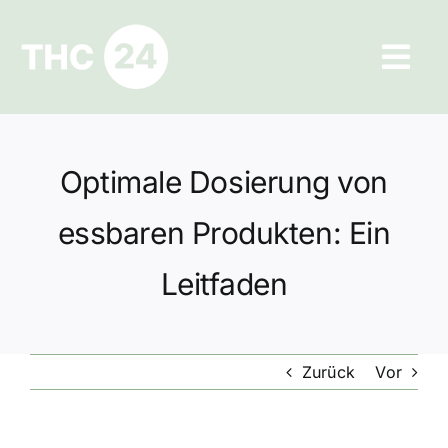
Zum
Inhalt
Tog
springen
Navi
Ratgeber
Optimale Dosierung von
Hilfe und Kontakt
essbaren Produkten: Ein
Datenschutz
Leitfaden
Impressum
Zurück
Vor