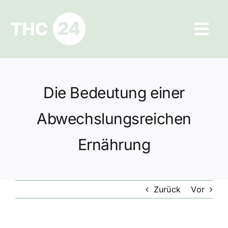
Zum
Inhalt
Tog
springen
Navi
Ratgeber
Die Bedeutung einer
Hilfe und Kontakt
Abwechslungsreichen
Datenschutz
Ernährung
Impressum
Zurück
Vor