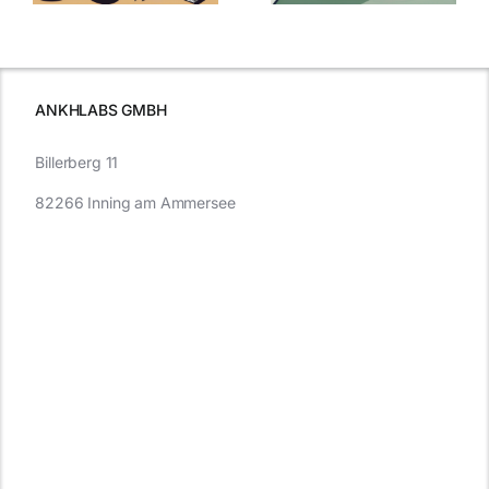
was Sie
e
Autofahren
wissen sollten
wissen
müssen
ANKHLABS GMBH
Billerberg 11
82266 Inning am Ammersee