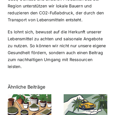
Region unterstützen wir lokale Bauern und
reduzieren den CO2-Fußabdruck, der durch den
Transport von Lebensmitteln entsteht.
Es lohnt sich, bewusst auf die Herkunft unserer
Lebensmittel zu achten und saisonale Angebote
zu nutzen. So können wir nicht nur unsere eigene
Gesundheit fördern, sondern auch einen Beitrag
zum nachhaltigen Umgang mit Ressourcen
leisten.
Ähnliche Beiträge
Neue THC-
Grenzwert-
Cannabis
men
Regelung:
Samen
:
Was Sie über
kaufen: Alles
Cannabis und