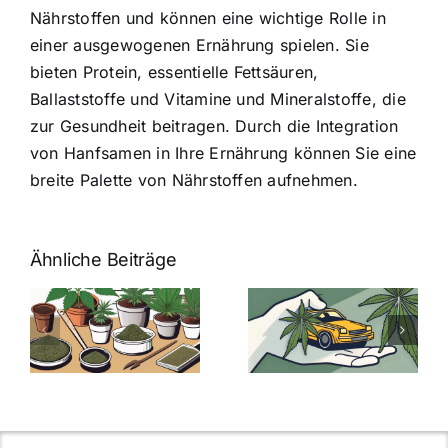
Nährstoffen und können eine wichtige Rolle in
einer ausgewogenen Ernährung spielen. Sie
bieten Protein, essentielle Fettsäuren,
Ballaststoffe und Vitamine und Mineralstoffe, die
zur Gesundheit beitragen. Durch die Integration
von Hanfsamen in Ihre Ernährung können Sie eine
breite Palette von Nährstoffen aufnehmen.
Ähnliche Beiträge
Neue THC-
Grenzwert-
Cannabis
men
Regelung:
Samen
:
Was Sie über
kaufen: Alles
Cannabis und
was Sie
e
Autofahren
wissen sollten
wissen
müssen