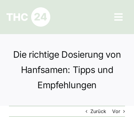
Zum
Inhalt
Tog
springen
Navi
Ratgeber
Die richtige Dosierung von
Hilfe und Kontakt
Hanfsamen: Tipps und
Datenschutz
Empfehlungen
Impressum
Zurück
Vor