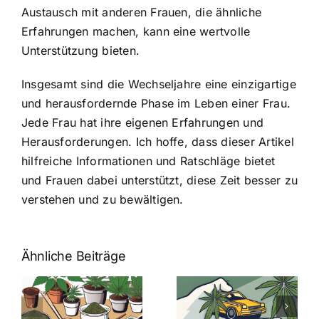
Austausch mit anderen Frauen, die ähnliche
Erfahrungen machen, kann eine wertvolle
Unterstützung bieten.
Insgesamt sind die Wechseljahre eine einzigartige
und herausfordernde Phase im Leben einer Frau.
Jede Frau hat ihre eigenen Erfahrungen und
Herausforderungen. Ich hoffe, dass dieser Artikel
hilfreiche Informationen und Ratschläge bietet
und Frauen dabei unterstützt, diese Zeit besser zu
verstehen und zu bewältigen.
Ähnliche Beiträge
Neue THC-
Grenzwert-
Cannabis
men
Regelung:
Samen
:
Was Sie über