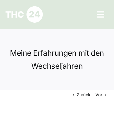
Zum
Inhalt
Tog
springen
Navi
Ratgeber
Hilfe und Kontakt
Meine Erfahrungen mit den
Datenschutz
Wechseljahren
Impressum
Zurück
Vor