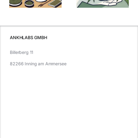
kaufen: Alles
Cannabis und
was Sie
e
Autofahren
wissen sollten
wissen
müssen
ANKHLABS GMBH
Billerberg 11
82266 Inning am Ammersee