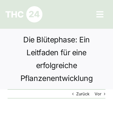
Zum
Inhalt
Tog
springen
Navi
Ratgeber
Die Blütephase: Ein
Hilfe und Kontakt
Leitfaden für eine
Datenschutz
erfolgreiche
Pflanzenentwicklung
Impressum
Zurück
Vor