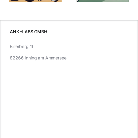
was Sie
e
Autofahren
wissen sollten
wissen
müssen
ANKHLABS GMBH
Billerberg 11
82266 Inning am Ammersee