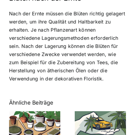
Nach der Ernte müssen die Blüten richtig gelagert
werden, um ihre Qualität und Haltbarkeit zu
erhalten. Je nach Pflanzenart können
verschiedene Lagerungsmethoden erforderlich
sein. Nach der Lagerung können die Blüten für
verschiedene Zwecke verwendet werden, wie
zum Beispiel für die Zubereitung von Tees, die
Herstellung von ätherischen Ölen oder die
Verwendung in der dekorativen Floristik.
Ähnliche Beiträge
Neue THC-
Grenzwert-
Cannabis
men
Regelung:
Samen
:
Was Sie über
kaufen: Alles
Cannabis und