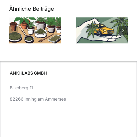
Ähnliche Beiträge
Neue THC-
Grenzwert-
Cannabis
men
Regelung:
Samen
:
Was Sie über
kaufen: Alles
Cannabis und
was Sie
e
Autofahren
wissen sollten
wissen
müssen
ANKHLABS GMBH
Billerberg 11
82266 Inning am Ammersee