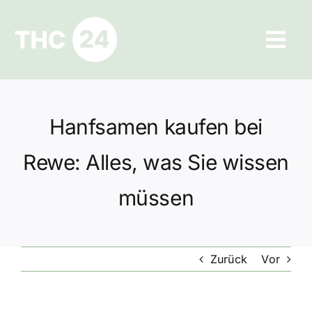
Zum
Inhalt
Tog
springen
Navi
Ratgeber
Hanfsamen kaufen bei
Hilfe und Kontakt
Rewe: Alles, was Sie wissen
Datenschutz
müssen
Impressum
Zurück
Vor