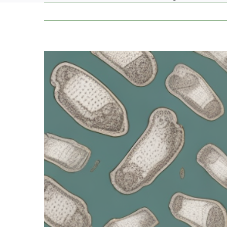
Zeige
grösseres
Bild