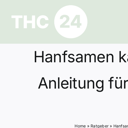
Zum
Inhalt
springen
Hanfsamen ka
Anleitung fü
Home
»
Ratgeber
»
Hanfsam