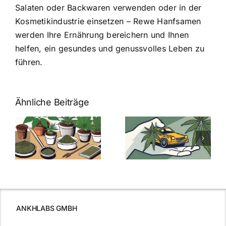
Salaten oder Backwaren verwenden oder in der
Kosmetikindustrie einsetzen – Rewe Hanfsamen
werden Ihre Ernährung bereichern und Ihnen
helfen, ein gesundes und genussvolles Leben zu
führen.
Ähnliche Beiträge
Neue THC-
Grenzwert-
Cannabis
men
Regelung:
Samen
:
Was Sie über
kaufen: Alles
Cannabis und
was Sie
e
Autofahren
wissen sollten
wissen
müssen
ANKHLABS GMBH