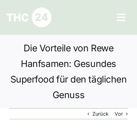
Zum
Inhalt
Tog
springen
Navi
Ratgeber
Die Vorteile von Rewe
Hilfe und Kontakt
Hanfsamen: Gesundes
Datenschutz
Superfood für den täglichen
Genuss
Impressum
Zurück
Vor