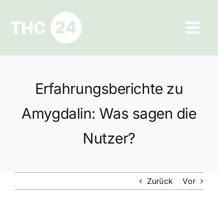
Zum
Inhalt
Tog
springen
Navi
Ratgeber
Erfahrungsberichte zu
Hilfe und Kontakt
Amygdalin: Was sagen die
Datenschutz
Nutzer?
Impressum
Zurück
Vor