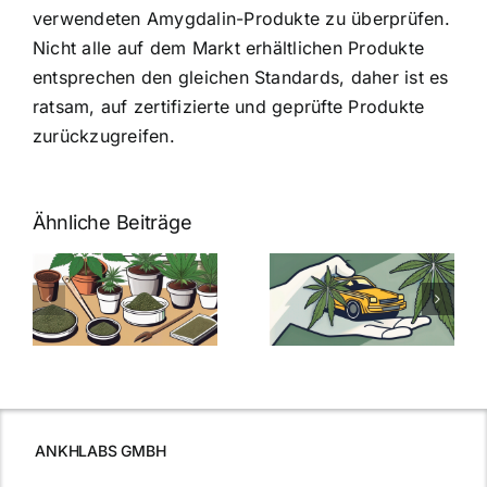
verwendeten Amygdalin-Produkte zu überprüfen.
Nicht alle auf dem Markt erhältlichen Produkte
entsprechen den gleichen Standards, daher ist es
ratsam, auf zertifizierte und geprüfte Produkte
zurückzugreifen.
Ähnliche Beiträge
Neue THC-
Grenzwert-
Cannabis
men
Regelung:
Samen
:
Was Sie über
kaufen: Alles
Cannabis und
was Sie
e
Autofahren
wissen sollten
wissen
müssen
ANKHLABS GMBH