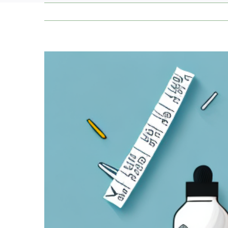
Zeige
grösseres
Bild