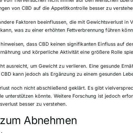
se von Tierversuchen nicht immer auf den Menschen übertr
ngen von CBD auf die Appetitkontrolle besser zu verstehe
dere Faktoren beeinflussen, die mit Gewichtsverlust in V
 kann, was zu einer erhöhten Fettverbrennung führen könn
f hinweisen, dass CBD keinen signifikanten Einfluss auf d
rnährung und körperliche Aktivität eine größere Rolle spi
icht ausreicht, um Gewicht zu verlieren. Eine gesunde Ernä
. CBD kann jedoch als Ergänzung zu einem gesunden Leben
ust noch nicht abschließend geklärt. Es gibt vielverspr
lle unterstützen könnte. Weitere Forschung ist jedoch er
sverlust besser zu verstehen.
 zum Abnehmen