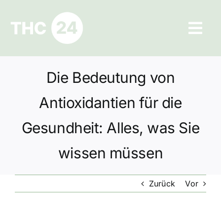
Zum
Inhalt
Tog
springen
Navi
Ratgeber
Die Bedeutung von
Hilfe und Kontakt
Antioxidantien für die
Datenschutz
Gesundheit: Alles, was Sie
wissen müssen
Impressum
Zurück
Vor