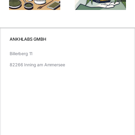
:
Was Sie über
kaufen: Alles
Cannabis und
was Sie
e
Autofahren
wissen sollten
wissen
müssen
ANKHLABS GMBH
Billerberg 11
82266 Inning am Ammersee