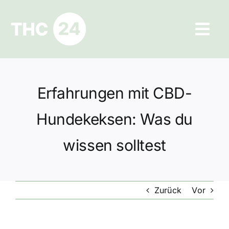
Zum
Inhalt
Tog
springen
Navi
Ratgeber
Erfahrungen mit CBD-
Hilfe und Kontakt
Hundekeksen: Was du
Datenschutz
wissen solltest
Impressum
Zurück
Vor