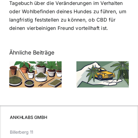
Tagebuch über die Veränderungen im Verhalten
oder Wohlbefinden deines Hundes zu führen, um
langfristig feststellen zu können, ob CBD für
deinen vierbeinigen Freund vorteilhaft ist.
Ähnliche Beiträge
Neue THC-
Grenzwert-
Cannabis
men
Regelung:
Samen
:
Was Sie über
kaufen: Alles
Cannabis und
was Sie
e
Autofahren
wissen sollten
wissen
müssen
ANKHLABS GMBH
Billerberg 11