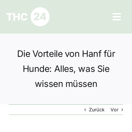
Zum
Inhalt
Tog
springen
Navi
Ratgeber
Die Vorteile von Hanf für
Hilfe und Kontakt
Hunde: Alles, was Sie
Datenschutz
wissen müssen
Impressum
Zurück
Vor