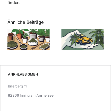
finden.
Ähnliche Beiträge
Neue THC-
Grenzwert-
Cannabis
men
Regelung:
Samen
:
Was Sie über
kaufen: Alles
Cannabis und
was Sie
e
Autofahren
wissen sollten
wissen
müssen
ANKHLABS GMBH
Billerberg 11
82266 Inning am Ammersee