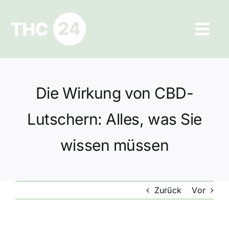
Zum
Inhalt
Tog
springen
Navi
Ratgeber
Die Wirkung von CBD-
Hilfe und Kontakt
Lutschern: Alles, was Sie
Datenschutz
wissen müssen
Impressum
Zurück
Vor