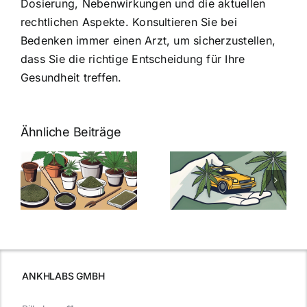
Dosierung, Nebenwirkungen und die aktuellen
rechtlichen Aspekte. Konsultieren Sie bei
Bedenken immer einen Arzt, um sicherzustellen,
dass Sie die richtige Entscheidung für Ihre
Gesundheit treffen.
Ähnliche Beiträge
Neue THC-
Grenzwert-
Cannabis
men
Regelung:
Samen
:
Was Sie über
kaufen: Alles
Cannabis und
was Sie
e
Autofahren
wissen sollten
wissen
müssen
ANKHLABS GMBH