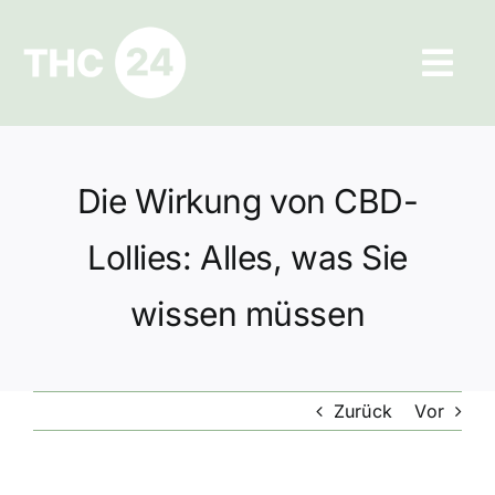
Zum
Inhalt
Tog
springen
Navi
Ratgeber
Die Wirkung von CBD-
Hilfe und Kontakt
Lollies: Alles, was Sie
Datenschutz
wissen müssen
Impressum
Zurück
Vor