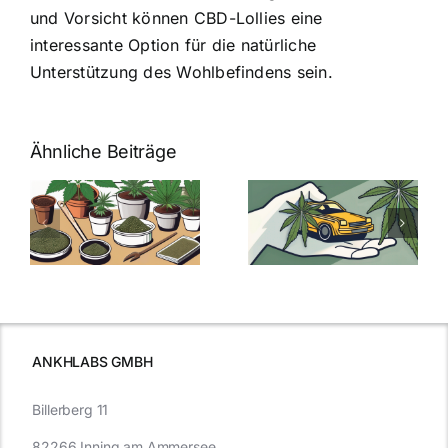
und Vorsicht können CBD-Lollies eine
interessante Option für die natürliche
Unterstützung des Wohlbefindens sein.
Ähnliche Beiträge
Neue THC-
Grenzwert-
Cannabis
men
Regelung:
Samen
:
Was Sie über
kaufen: Alles
Cannabis und
was Sie
e
Autofahren
wissen sollten
wissen
müssen
ANKHLABS GMBH
Billerberg 11
82266 Inning am Ammersee