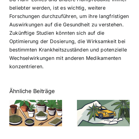
beliebter werden, ist es wichtig, weitere
Forschungen durchzuführen, um ihre langfristigen
Auswirkungen auf die Gesundheit zu verstehen.
Zukünftige Studien könnten sich auf die
Optimierung der Dosierung, die Wirksamkeit bei
bestimmten Krankheitszuständen und potenzielle
Wechselwirkungen mit anderen Medikamenten
konzentrieren.
Ähnliche Beiträge
Neue THC-
Grenzwert-
Cannabis
men
Regelung:
Samen
:
Was Sie über
kaufen: Alles
Cannabis und
was Sie
e
Autofahren
wissen sollten
wissen