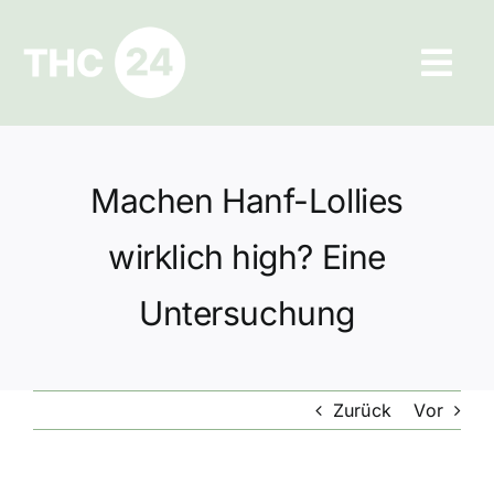
Zum
Inhalt
Tog
springen
Navi
Ratgeber
Machen Hanf-Lollies
Hilfe und Kontakt
wirklich high? Eine
Datenschutz
Untersuchung
Impressum
Zurück
Vor