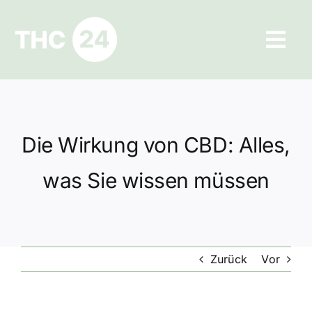
Zum
Inhalt
Tog
springen
Navi
Ratgeber
Hilfe und Kontakt
Die Wirkung von CBD: Alles,
Datenschutz
was Sie wissen müssen
Impressum
Zurück
Vor