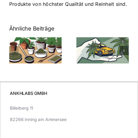
Produkte von höchster Qualität und Reinheit sind.
Ähnliche Beiträge
Neue THC-
Grenzwert-
Cannabis
men
Regelung:
Samen
:
Was Sie über
kaufen: Alles
Cannabis und
was Sie
e
Autofahren
wissen sollten
wissen
müssen
ANKHLABS GMBH
Billerberg 11
82266 Inning am Ammersee