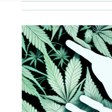
Zeige
grösseres
Bild