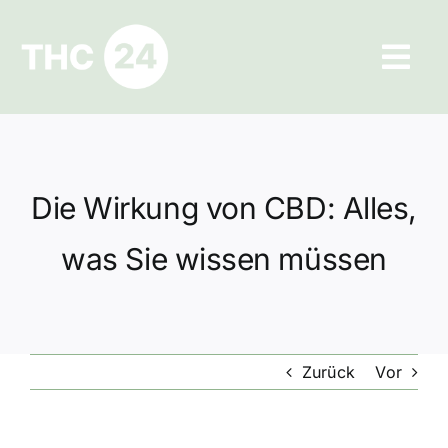
Zum
Inhalt
Tog
springen
Navi
Ratgeber
Hilfe und Kontakt
Die Wirkung von CBD: Alles,
Datenschutz
was Sie wissen müssen
Impressum
Zurück
Vor