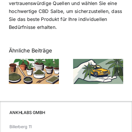
vertrauenswürdige Quellen und wählen Sie eine
hochwertige CBD Salbe, um sicherzustellen, dass
Sie das beste Produkt für Ihre individuellen
Bedürfnisse erhalten.
Ähnliche Beiträge
Neue THC-
Grenzwert-
Cannabis
men
Regelung:
Samen
:
Was Sie über
kaufen: Alles
Cannabis und
was Sie
e
Autofahren
wissen sollten
wissen
müssen
ANKHLABS GMBH
Billerberg 11