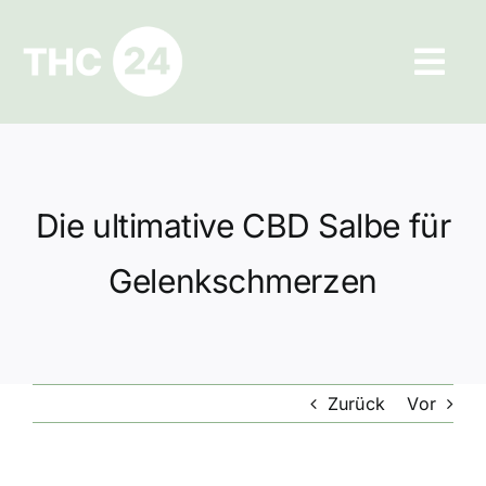
Zum
Inhalt
Tog
springen
Navi
Ratgeber
Hilfe und Kontakt
Die ultimative CBD Salbe für
Datenschutz
Gelenkschmerzen
Impressum
Zurück
Vor