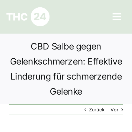
Zum
Inhalt
Tog
springen
Navi
Ratgeber
CBD Salbe gegen
Hilfe und Kontakt
Gelenkschmerzen: Effektive
Datenschutz
Linderung für schmerzende
Gelenke
Impressum
Zurück
Vor