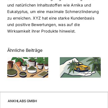
und natürlichen Inhaltsstoffen wie Arnika und
Eukalyptus, um eine maximale Schmerzlinderung
zu erreichen. XYZ hat eine starke Kundenbasis
und positive Bewertungen, was auf die
Wirksamkeit ihrer Produkte hinweist.
Ähnliche Beiträge
Neue THC-
Grenzwert-
Cannabis
men
Regelung:
Samen
:
Was Sie über
kaufen: Alles
Cannabis und
was Sie
e
Autofahren
wissen sollten
wissen
müssen
ANKHLABS GMBH