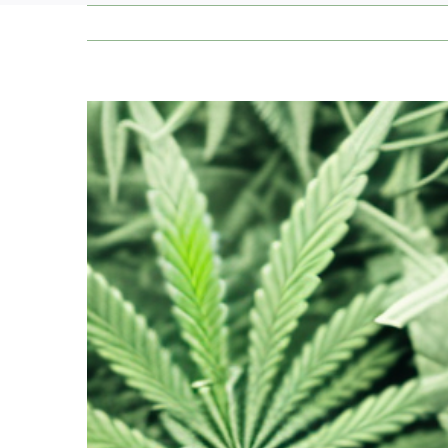
Zeige
grösseres
Bild