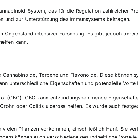
cannabinoid-System
, das für die Regulation zahlreicher Pr
n und zur Unterstützung des Immunsystems beitragen.
Gegenstand intensiver Forschung. Es gibt jedoch bereits
elfen kann.
e Cannabinoide
, Terpene und Flavonoide. Diese können syn
ann unterschiedliche Eigenschaften und potenzielle Vortei
igerol (CBG). CBG kann entzündungshemmende Eigenschaft
rohn oder Colitis ulcerosa helfen. Es wurde auch festge
 vielen Pflanzen vorkommen, einschließlich Hanf. Sie ver
dern können auch verschiedene gesundheitliche Vorteile 