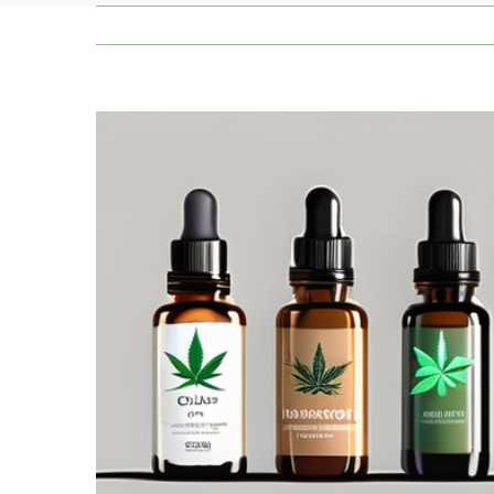
Zeige
grösseres
Bild