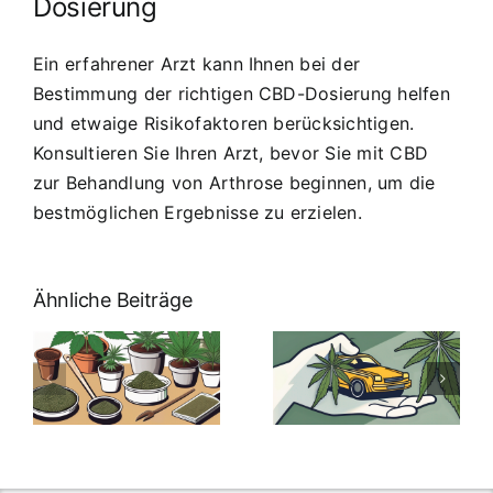
Dosierung
Ein erfahrener Arzt kann Ihnen bei der
Bestimmung der richtigen CBD-Dosierung helfen
und etwaige Risikofaktoren berücksichtigen.
Konsultieren Sie Ihren Arzt, bevor Sie mit CBD
zur Behandlung von Arthrose beginnen, um die
bestmöglichen Ergebnisse zu erzielen.
Ähnliche Beiträge
Neue THC-
Grenzwert-
Cannabis
men
Regelung:
Samen
:
Was Sie über
kaufen: Alles
Cannabis und
was Sie
e
Autofahren
wissen sollten
wissen