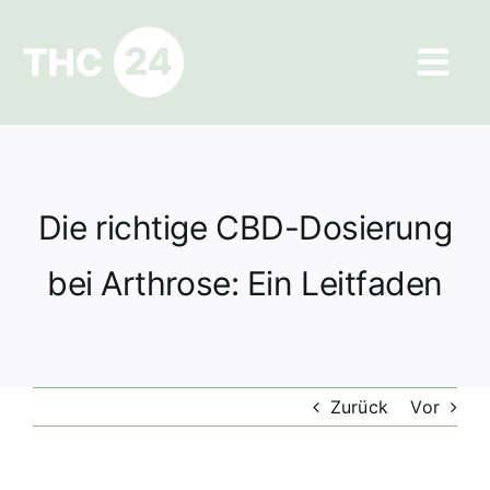
Zum
Inhalt
Tog
springen
Navi
Ratgeber
Hilfe und Kontakt
Die richtige CBD-Dosierung
Datenschutz
bei Arthrose: Ein Leitfaden
Impressum
Zurück
Vor