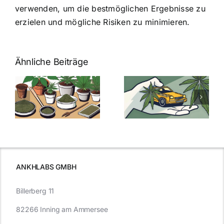
verwenden, um die bestmöglichen Ergebnisse zu
erzielen und mögliche Risiken zu minimieren.
Ähnliche Beiträge
Neue THC-
Grenzwert-
Cannabis
men
Regelung:
Samen
:
Was Sie über
kaufen: Alles
Cannabis und
was Sie
e
Autofahren
wissen sollten
wissen
müssen
ANKHLABS GMBH
Billerberg 11
82266 Inning am Ammersee