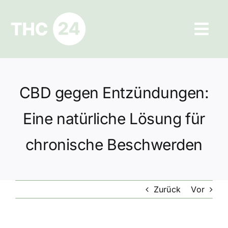
Zum
Inhalt
Tog
springen
Navi
Ratgeber
CBD gegen Entzündungen:
Hilfe und Kontakt
Eine natürliche Lösung für
Datenschutz
chronische Beschwerden
Impressum
Zurück
Vor