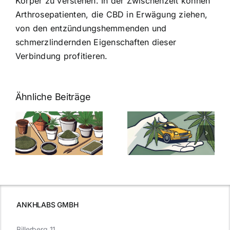
Körper zu verstehen. In der Zwischenzeit können
Arthrosepatienten, die CBD in Erwägung ziehen,
von den entzündungshemmenden und
schmerzlindernden Eigenschaften dieser
Verbindung profitieren.
Ähnliche Beiträge
Neue THC-
Grenzwert-
Cannabis
men
Regelung:
Samen
:
Was Sie über
kaufen: Alles
Cannabis und
was Sie
e
Autofahren
wissen sollten
wissen
müssen
ANKHLABS GMBH
Billerberg 11