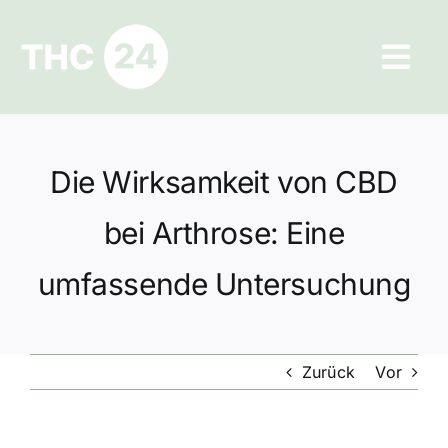
Zum
Inhalt
Tog
springen
Navi
Ratgeber
Die Wirksamkeit von CBD
Hilfe und Kontakt
bei Arthrose: Eine
Datenschutz
umfassende Untersuchung
Impressum
Zurück
Vor