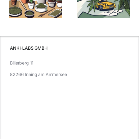
men
Regelung:
Samen
:
Was Sie über
kaufen: Alles
Cannabis und
was Sie
e
Autofahren
wissen sollten
wissen
müssen
ANKHLABS GMBH
Billerberg 11
82266 Inning am Ammersee