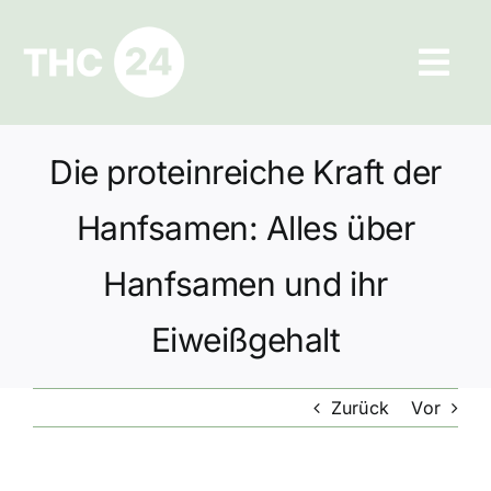
Zum
Inhalt
Tog
springen
Navi
Ratgeber
Die proteinreiche Kraft der
Hilfe und Kontakt
Hanfsamen: Alles über
Datenschutz
Hanfsamen und ihr
Eiweißgehalt
Impressum
Zurück
Vor