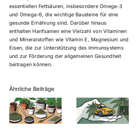
essentiellen Fettsäuren, insbesondere Omega-3
und Omega-6, die wichtige Bausteine für eine
gesunde Ernährung sind. Darüber hinaus
enthalten Hanfsamen eine Vielzahl von Vitaminen
und Mineralstoffen wie Vitamin E, Magnesium und
Eisen, die zur Unterstützung des Immunsystems
und zur Förderung der allgemeinen Gesundheit
beitragen können.
Ähnliche Beiträge
Neue THC-
Grenzwert-
Cannabis
men
Regelung:
Samen
:
Was Sie über
kaufen: Alles
Cannabis und
was Sie
e
Autofahren
wissen sollten
wissen