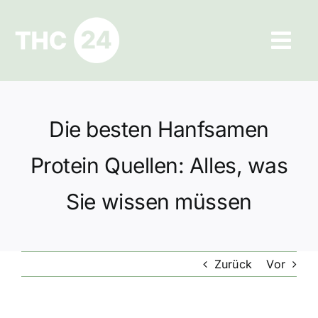
Zum
Inhalt
Tog
springen
Navi
Ratgeber
Die besten Hanfsamen
Hilfe und Kontakt
Protein Quellen: Alles, was
Datenschutz
Sie wissen müssen
Impressum
Zurück
Vor