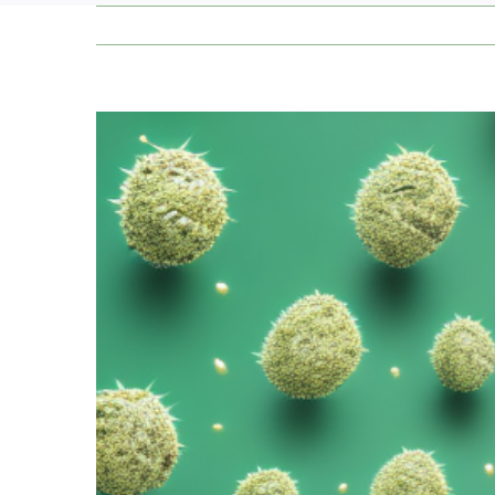
Zeige
grösseres
Bild