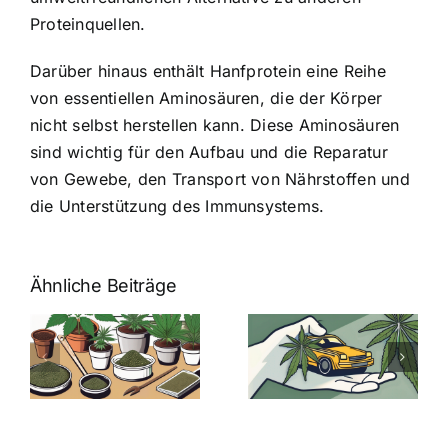
Proteinquellen.
Darüber hinaus enthält Hanfprotein eine Reihe
von essentiellen Aminosäuren, die der Körper
nicht selbst herstellen kann. Diese Aminosäuren
sind wichtig für den Aufbau und die Reparatur
von Gewebe, den Transport von Nährstoffen und
die Unterstützung des Immunsystems.
Ähnliche Beiträge
Neue THC-
Grenzwert-
Cannabis
men
Regelung:
Samen
:
Was Sie über
kaufen: Alles
Cannabis und
was Sie
e
Autofahren
wissen sollten
wissen