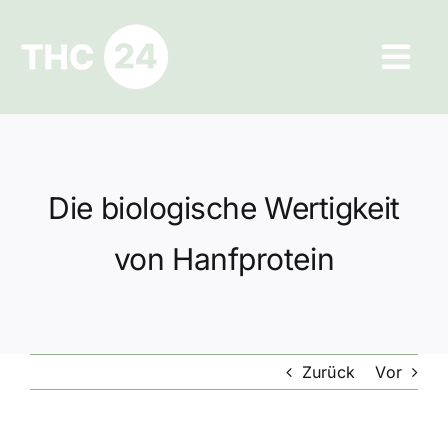
Zum
Inhalt
Tog
springen
Navi
Ratgeber
Hilfe und Kontakt
Die biologische Wertigkeit
Datenschutz
von Hanfprotein
Impressum
Zurück
Vor