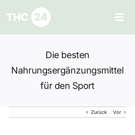
Zum
Inhalt
Tog
springen
Navi
Ratgeber
Die besten
Hilfe und Kontakt
Nahrungsergänzungsmittel
Datenschutz
für den Sport
Impressum
Zurück
Vor