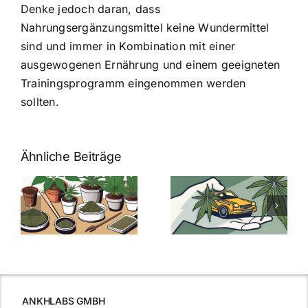
Denke jedoch daran, dass
Nahrungsergänzungsmittel keine Wundermittel
sind und immer in Kombination mit einer
ausgewogenen Ernährung und einem geeigneten
Trainingsprogramm eingenommen werden
sollten.
Ähnliche Beiträge
Neue THC-
Grenzwert-
Cannabis
men
Regelung:
Samen
:
Was Sie über
kaufen: Alles
Cannabis und
was Sie
e
Autofahren
wissen sollten
wissen
müssen
ANKHLABS GMBH