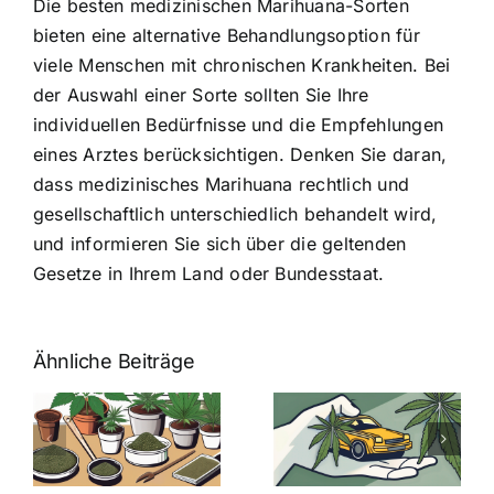
Die besten medizinischen Marihuana-Sorten
bieten eine alternative Behandlungsoption für
viele Menschen mit chronischen Krankheiten. Bei
der Auswahl einer Sorte sollten Sie Ihre
individuellen Bedürfnisse und die Empfehlungen
eines Arztes berücksichtigen. Denken Sie daran,
dass medizinisches Marihuana rechtlich und
gesellschaftlich unterschiedlich behandelt wird,
und informieren Sie sich über die geltenden
Gesetze in Ihrem Land oder Bundesstaat.
Ähnliche Beiträge
Neue THC-
Grenzwert-
Cannabis
men
Regelung:
Samen
:
Was Sie über
kaufen: Alles
Cannabis und
was Sie