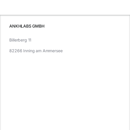
e
Autofahren
wissen sollten
wissen
müssen
ANKHLABS GMBH
Billerberg 11
82266 Inning am Ammersee