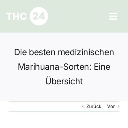
Zum
Inhalt
Tog
springen
Navi
Ratgeber
Die besten medizinischen
Hilfe und Kontakt
Marihuana-Sorten: Eine
Datenschutz
Übersicht
Impressum
Zurück
Vor