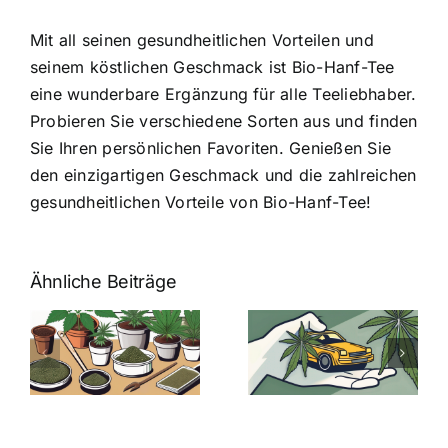
Mit all seinen gesundheitlichen Vorteilen und
seinem köstlichen Geschmack ist Bio-Hanf-Tee
eine wunderbare Ergänzung für alle Teeliebhaber.
Probieren Sie verschiedene Sorten aus und finden
Sie Ihren persönlichen Favoriten. Genießen Sie
den einzigartigen Geschmack und die zahlreichen
gesundheitlichen Vorteile von Bio-Hanf-Tee!
Ähnliche Beiträge
Neue THC-
Grenzwert-
Cannabis
men
Regelung:
Samen
:
Was Sie über
kaufen: Alles
Cannabis und
was Sie
e
Autofahren
wissen sollten
wissen