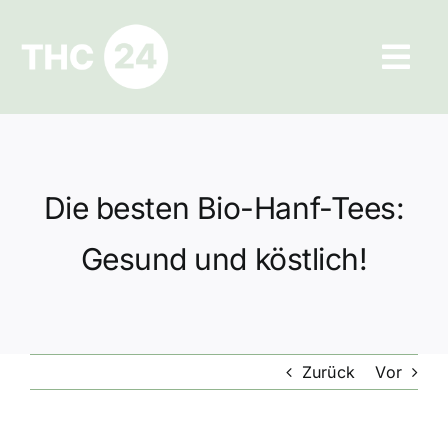
Zum
Inhalt
Tog
springen
Navi
Ratgeber
Hilfe und Kontakt
Die besten Bio-Hanf-Tees:
Datenschutz
Gesund und köstlich!
Impressum
Zurück
Vor