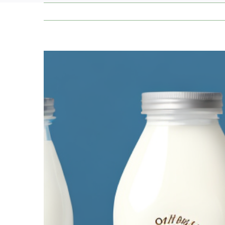
Zeige
grösseres
Bild