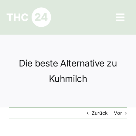
Zum
Inhalt
Tog
springen
Navi
Ratgeber
Hilfe und Kontakt
Die beste Alternative zu
Datenschutz
Kuhmilch
Impressum
Zurück
Vor