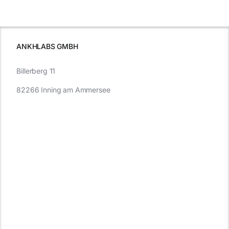
e
Autofahren
wissen sollten
wissen
müssen
ANKHLABS GMBH
Billerberg 11
82266 Inning am Ammersee