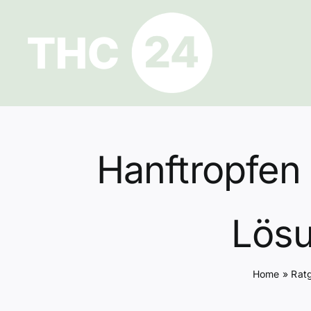
Zum
Inhalt
springen
Hanftropfen
Lösu
Home
»
Rat