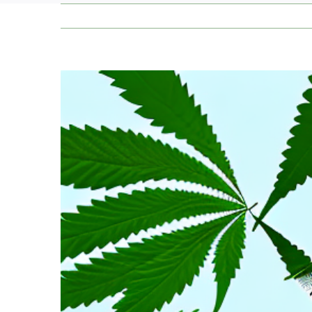
Zeige
grösseres
Bild