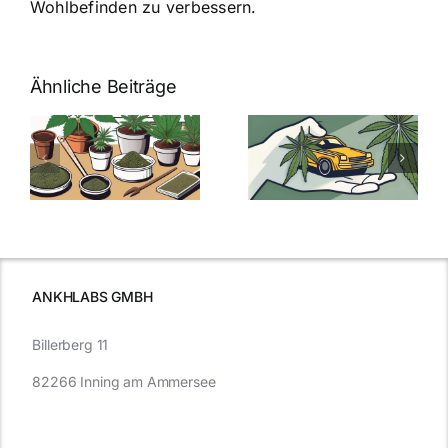
Wohlbefinden zu verbessern.
Ähnliche Beiträge
Neue THC-
Grenzwert-
Cannabis
men
Regelung:
Samen
:
Was Sie über
kaufen: Alles
Cannabis und
was Sie
e
Autofahren
wissen sollten
wissen
müssen
ANKHLABS GMBH
Billerberg 11
82266 Inning am Ammersee