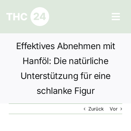
Zum
Inhalt
Tog
springen
Navi
Ratgeber
Effektives Abnehmen mit
Hilfe und Kontakt
Hanföl: Die natürliche
Datenschutz
Unterstützung für eine
schlanke Figur
Impressum
Zurück
Vor