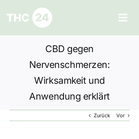
Zum
Inhalt
Tog
springen
Navi
Ratgeber
CBD gegen
Hilfe und Kontakt
Nervenschmerzen:
Datenschutz
Wirksamkeit und
Anwendung erklärt
Impressum
Zurück
Vor