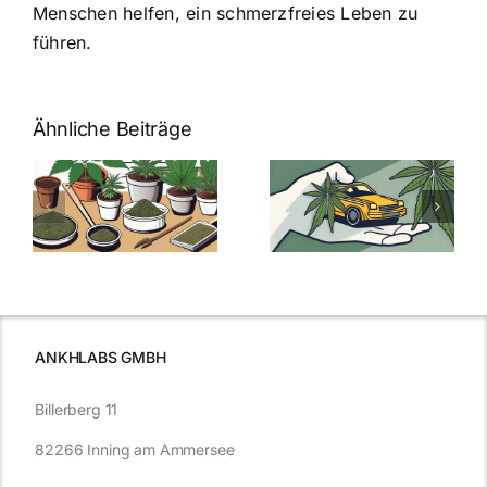
Menschen helfen, ein schmerzfreies Leben zu
führen.
Ähnliche Beiträge
Neue THC-
Grenzwert-
Cannabis
men
Regelung:
Samen
:
Was Sie über
kaufen: Alles
Cannabis und
was Sie
e
Autofahren
wissen sollten
wissen
müssen
ANKHLABS GMBH
Billerberg 11
82266 Inning am Ammersee