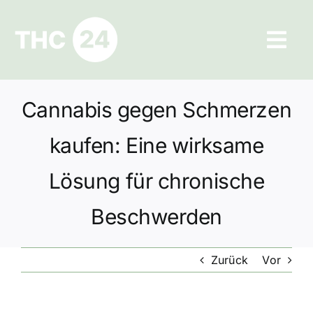
Zum
Inhalt
Tog
springen
Navi
Ratgeber
Cannabis gegen Schmerzen
Hilfe und Kontakt
kaufen: Eine wirksame
Datenschutz
Lösung für chronische
Beschwerden
Impressum
Zurück
Vor