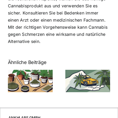
Cannabisprodukt aus und verwenden Sie es
sicher. Konsultieren Sie bei Bedenken immer
einen Arzt oder einen medizinischen Fachmann.
Mit der richtigen Vorgehensweise kann Cannabis
gegen Schmerzen eine wirksame und natürliche
Alternative sein.
Ähnliche Beiträge
Neue THC-
Grenzwert-
Cannabis
men
Regelung:
Samen
:
Was Sie über
kaufen: Alles
Cannabis und
was Sie
e
Autofahren
wissen sollten
wissen
müssen
ANKHLABS GMBH