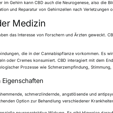
er im Gehirn kann CBD auch die Neurogenese, also die Bil
ration und Reparatur von Gehirnzellen nach Verletzungen
der Medizin
aben das Interesse von Forschern und Ärzten geweckt. C
erbindungen, die in der Cannabispflanze vorkommen. Es w
pseln oder Cremes konsumiert. CBD interagiert mit dem E
iologischer Prozesse wie Schmerzempfindung, Stimmung, S
 Eigenschaften
hemmende, schmerzlindernde, angstlösende und antipsyc
chenden Option zur Behandlung verschiedener Krankheite
tenzielle neuroprotektive Wirkung. Es gibt Hinweise dara