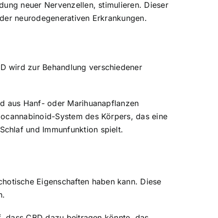
dung neuer Nervenzellen, stimulieren. Dieser
 oder neurodegenerativen Erkrankungen.
BD wird zur Behandlung verschiedener
ird aus Hanf- oder Marihuanapflanzen
ndocannabinoid-System des Körpers, das eine
chlaf und Immunfunktion spielt.
hotische Eigenschaften haben kann. Diese
n.
uf, dass CBD dazu beitragen könnte, das