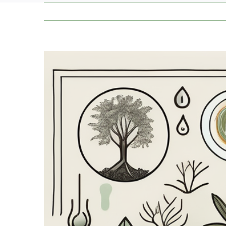
Zeige
grösseres
Bild