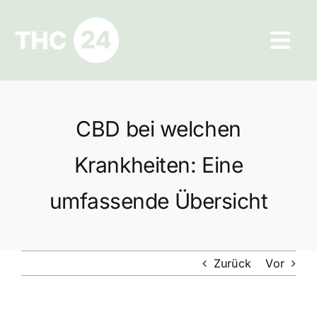
Zum
Inhalt
Tog
springen
Navi
Ratgeber
CBD bei welchen
Hilfe und Kontakt
Krankheiten: Eine
Datenschutz
umfassende Übersicht
Impressum
Zurück
Vor