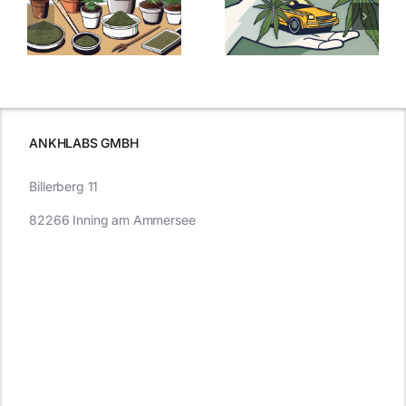
men
Regelung:
Samen
:
Was Sie über
kaufen: Alles
Cannabis und
was Sie
e
Autofahren
wissen sollten
wissen
müssen
ANKHLABS GMBH
Billerberg 11
82266 Inning am Ammersee