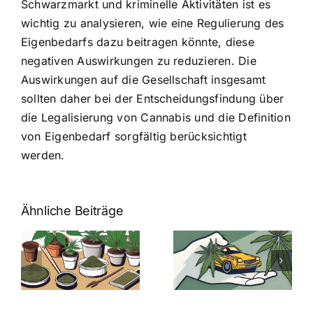
Schwarzmarkt und kriminelle Aktivitäten ist es
wichtig zu analysieren, wie eine Regulierung des
Eigenbedarfs dazu beitragen könnte, diese
negativen Auswirkungen zu reduzieren. Die
Auswirkungen auf die Gesellschaft insgesamt
sollten daher bei der Entscheidungsfindung über
die Legalisierung von Cannabis und die Definition
von Eigenbedarf sorgfältig berücksichtigt
werden.
Ähnliche Beiträge
Neue THC-
Grenzwert-
Cannabis
men
Regelung:
Samen
:
Was Sie über
kaufen: Alles
Cannabis und
was Sie
e
Autofahren
wissen sollten