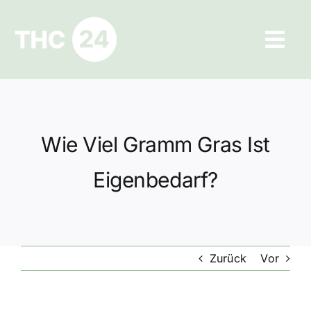
Zum
Inhalt
Tog
springen
Navi
Ratgeber
Hilfe und Kontakt
Wie Viel Gramm Gras Ist
Datenschutz
Eigenbedarf?
Impressum
Zurück
Vor