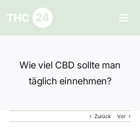
Zum
Inhalt
Tog
springen
Navi
Ratgeber
Hilfe und Kontakt
Wie viel CBD sollte man
Datenschutz
täglich einnehmen?
Impressum
Zurück
Vor