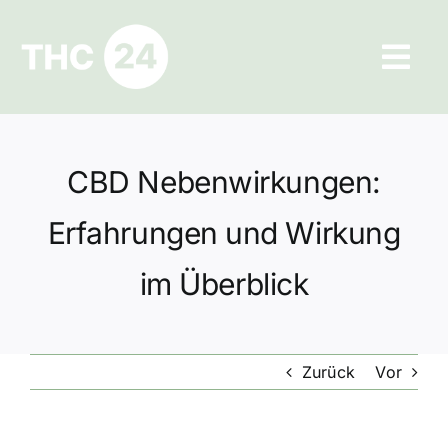
Zum
Inhalt
Tog
springen
Navi
Ratgeber
CBD Nebenwirkungen:
Hilfe und Kontakt
Erfahrungen und Wirkung
Datenschutz
im Überblick
Impressum
Zurück
Vor