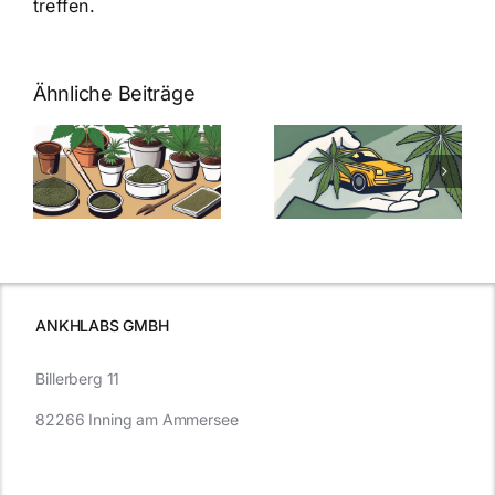
treffen.
Ähnliche Beiträge
Neue THC-
Grenzwert-
Cannabis
men
Regelung:
Samen
:
Was Sie über
kaufen: Alles
Cannabis und
was Sie
e
Autofahren
wissen sollten
wissen
müssen
ANKHLABS GMBH
Billerberg 11
82266 Inning am Ammersee